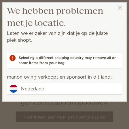
Winkeltas bek
We hebben problemen
Verlanglijst
met je locatie.
manon oving
Selecteer een party
Laten we er zeker van zijn dat je op de juiste
plek shopt.
Selecting a different shipping country may remove all or
Scentsy’s Goede
some items from your bag.
Doel
manon oving verkoopt en sponsort in dit land:
Wij geloven dat gezonde,
Nederland
gelukkige families levendige
gemeenschappen opbouwen.
Nomineer een non-profitorganisatie