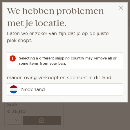
Winkeltas bek
We hebben problemen
Verlanglijst
met je locatie.
manon oving
Ontvang een beloningslink
Startpagina
Wassen
Scentsy Suds
Laten we er zeker van zijn dat je op de juiste
Scentsy Suds
plek shopt.
Voorgedoseerd en makkelijk te gebruiken biologisch
afbreekbare wasmiddeldoekjes met frisse geuren.
Selecting a different shipping country may remove all or
some items from your bag.
1 Resultaat
Relevantie
Filter
manon oving verkoopt en sponsort in dit land:
Nederland
Clothesline Scentsy
Suds
€ 35,00
Quantity