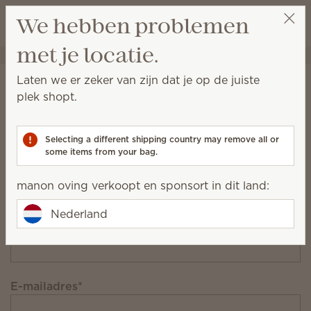
Winkeltas bek
We hebben problemen
Verlanglijst
met je locatie.
manon oving
Selecteer een party
Blijf op de hoogte!
Laten we er zeker van zijn dat je op de juiste
plek shopt.
Ontvang € 14,75 korting op je eerste bestelling
van ten minste € 110 en ontvang exclusieve
Selecting a different shipping country may remove all or
updates.
some items from your bag.
Voornaam
manon oving verkoopt en sponsort in dit land:
Nederland
Achternaam
E-mailadres
*